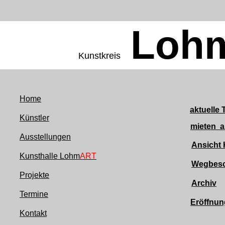
Loh
Kunstkreis
Home
aktuelle
Künstler
mieten a
Ausstellungen
Ansicht 
Kunsthalle Lohm
ART
Wegbesc
Projekte
Archiv
Termine
Eröffnun
Kontakt