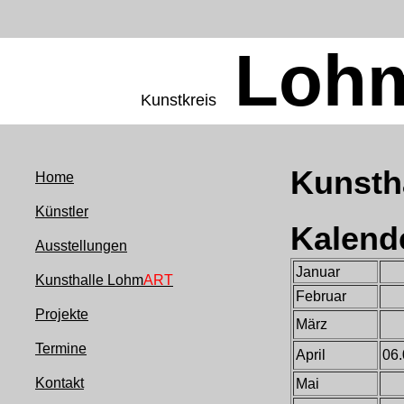
Loh
Kunstkreis
Kunsth
Home
Künstler
Kalend
Ausstellungen
Januar
Kunsthalle Lohm
ART
Februar
Projekte
März
Termine
April
06.
Kontakt
Mai