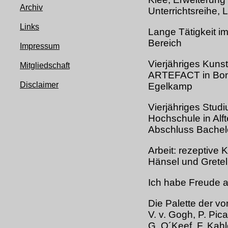
Archiv
Unterrichtsreihe, 
Links
Lange Tätigkeit i
Bereich
Impressum
Vierjähriges Kuns
Mitgliedschaft
ARTEFACT in Bonn
Disclaimer
Egelkamp
Vierjähriges Studi
Hochschule in Alft
Abschluss Bachel
Arbeit: rezeptive
Hänsel und Gretel
Ich habe Freude a
Die Palette der vo
V. v. Gogh, P. Pi
G. O´Keef, F. Ka