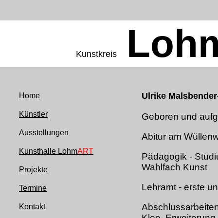
Loh
Kunstkreis
Ulrike Malsbender
Home
Künstler
Geboren und auf
Ausstellungen
Abitur am Wüllen
Kunsthalle Lohm
ART
Pädagogik - Studi
Wahlfach Kunst
Projekte
Lehramt - erste u
Termine
Abschlussarbeiten
Kontakt
Klee, Erweiterung 